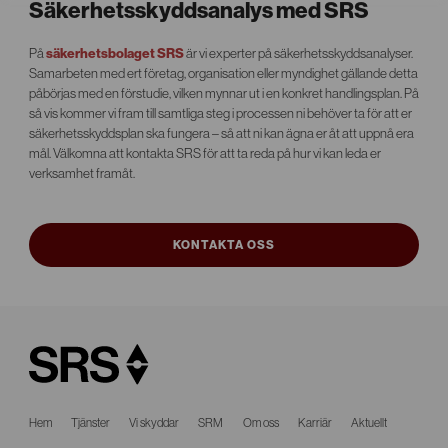
Säkerhetsskyddsanalys med SRS
säkerhetsbolaget SRS
På
är vi experter på säkerhetsskyddsanalyser.
Samarbeten med ert företag, organisation eller myndighet gällande detta
påbörjas med en förstudie, vilken mynnar ut i en konkret handlingsplan. På
så vis kommer vi fram till samtliga steg i processen ni behöver ta för att er
säkerhetsskyddsplan ska fungera – så att ni kan ägna er åt att uppnå era
mål. Välkomna att kontakta SRS för att ta reda på hur vi kan leda er
verksamhet framåt.
KONTAKTA OSS
Hem
Tjänster
Vi skyddar
SRM
Om oss
Karriär
Aktuellt