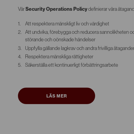
Vår
Security Operations Policy
definierar våra åtagand
Att respektera mänskligt liv och värdighet
Att undvika, förebygga och reducera sannolikheten 
störande och oönskade händelser
Uppfylla gällande lagkrav och andra frivilliga åtagande
Respektera mänskliga rättigheter
Säkerställa ett kontinuerligt förbättringsarbete
LÄS MER