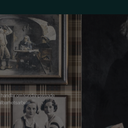
m det handlar om kundanpassade
ållbarhetsarbete.