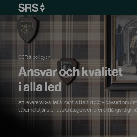
CSR & policyer
Ansvar och kvalitet
i alla led
Att leverera kvalitet är centralt i allt vi gör – oavsett o
säkerhetstjänster, etiska åtaganden eller ett långsiktigt h