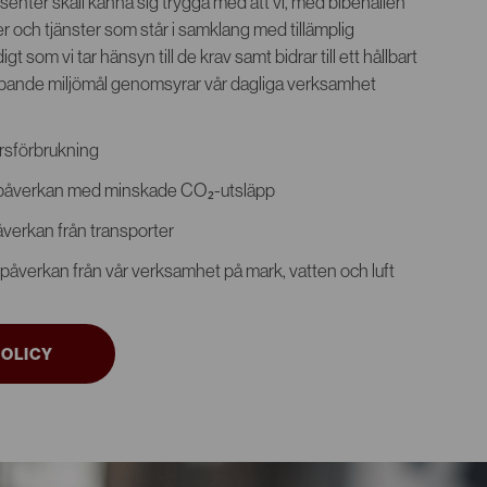
senter skall känna sig trygga med att vi, med bibehållen
ter och tjänster som står i samklang med tillämplig
igt som vi tar hänsyn till de krav samt bidrar till ett hållbart
pande miljömål genomsyrar vår dagliga verksamhet
rsförbrukning
tpåverkan med minskade CO₂-utsläpp
verkan från transporter
påverkan från vår verksamhet på mark, vatten och luft
POLICY