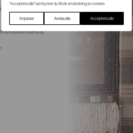
"Acceptera alla" samtycker du till vår användning av cookies.
en i alla våra uppdrag:
Anpassa
Avvisa alla
Acceptera alla
och konsekvenserna av
n