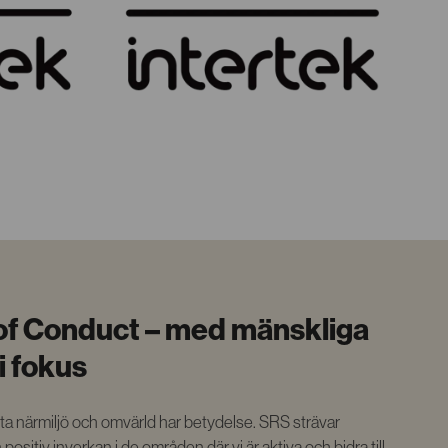
f Conduct – med mänskliga
i fokus
ekta närmiljö och omvärld har betydelse. SRS strävar
 positiv inverkan i de områden där vi är aktiva och bidra till