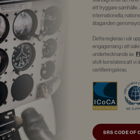
ett tryggare samhälle. 
internationella, nation
åtaganden genomsyrar
Detta regleras i vår 
engagemang i att säkra 
undertecknande av
F
stolt konstatera att v
certifieringskrav.
SRS CODE OF