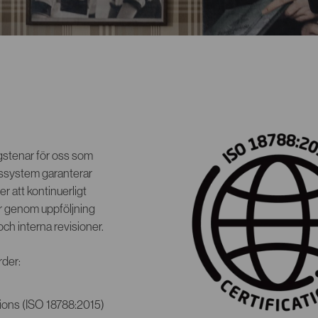
gstenar för oss som
gssystem garanterar
er att kontinuerligt
r genom uppföljning
och interna revisioner.
rder:
ions (ISO 18788:2015)