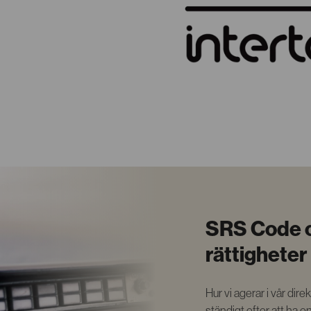
SRS Code o
rättigheter 
Hur vi agerar i vår dir
ständigt efter att ha en