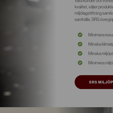
Våra kunder och intres
kvalitet, väljer produk
miljölagstiftning samtid
samhälle. SRS övergri
Minimera resu
Minska klima
Minska miljöpå
Minimera miljö
SRS MILJÖ