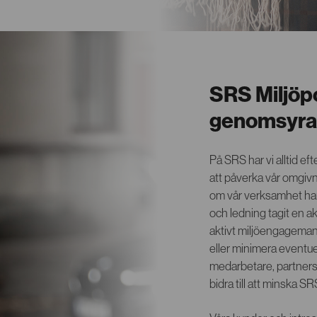
SRS Miljöpo
genomsyra a
På SRS har vi alltid e
att påverka vår omgivni
om vår verksamhet har
och ledning tagit en ak
aktivt miljöengagemang
eller minimera eventuel
medarbetare, partners
bidra till att minska S