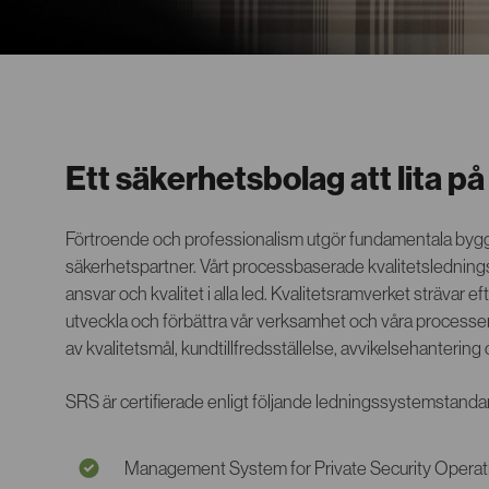
Ett säkerhetsbolag att lita på
Förtroende och professionalism utgör fundamentala byg
säkerhetspartner. Vårt processbaserade kvalitetslednin
ansvar och kvalitet i alla led. Kvalitetsramverket strävar eft
utveckla och förbättra vår verksamhet och våra processe
av kvalitetsmål, kundtillfredsställelse, avvikelsehantering 
SRS är certifierade enligt följande ledningssystemstanda
Management System for Private Security Operat