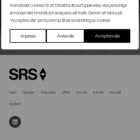
Vi använder cookies för att förbättra din surfupplevelse, visa personliga
annonser eller innehåll och analysera vår trafik. Genom att klicka på
MAIL@SRSGROUP.SE
"Acceptera alla" samtycker du till vår användning av cookies.
Anpassa
Avvisa alla
Acceptera alla
Hem
Tjänster
Vi skyddar
SRM
Om oss
Karriär
Aktuellt
Kontakt