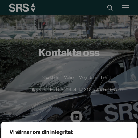
Kontakta oss
Stockholm – Malmö – Mogadishu – Beirut
Stockholm: PO BOX 244 , SE-101 24 Stockholm, Sweden
Vi värnar om din integritet
+46 8 440 90 70